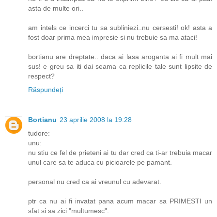
asta de multe ori..
am intels ce incerci tu sa subliniezi..nu cersesti! ok! asta a
fost doar prima mea impresie si nu trebuie sa ma ataci!
bortianu are dreptate.. daca ai lasa aroganta ai fi mult mai
sus! e greu sa iti dai seama ca replicile tale sunt lipsite de
respect?
Răspundeți
Bortianu
23 aprilie 2008 la 19:28
tudore:
unu:
nu stiu ce fel de prieteni ai tu dar cred ca ti-ar trebuia macar
unul care sa te aduca cu picioarele pe pamant.
personal nu cred ca ai vreunul cu adevarat.
ptr ca nu ai fi invatat pana acum macar sa PRIMESTI un
sfat si sa zici "multumesc".