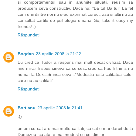
si comportamentul sau in anumite situatii, reusim sa
producem ceva constructiv. Daca nu: "Ba tu! Ba tu!" La fel
cum unii dintre noi nu s-au exprimat corect, asa si altii nu au
consultat cartile de psihologie umana. So, take it easy my
friends! :)
Răspundeți
Bogdan
23 aprilie 2008 la 21:22
Eu cred ca Tudor a raspuns mai mult decat civilizat. Daca
mie mi-ar fi spus cineva ca cersesc cred ca l-as fi trimis nu
numai la Dex...Si inca ceva..."Modestia este calitatea celor
care nu au calitati".
Răspundeți
Bortianu
23 aprilie 2008 la 21:41
:))
un om cu cat are mai multe calitati, cu cat e mai daruit de la
Dumezeu, cu atat e mai modest cu cei din jur.