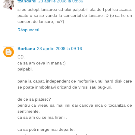
tzandarel
23 aprilie 2008 la 08:36
si eu astept lansarea cd-ului palpabil, ala de-l pot lua acasa.
poate o sa se vanda la concertul de lansare :D (o sa fie un
concert de lansare, nu?)
Răspundeți
Bortianu
23 aprilie 2008 la 09:16
CD.
ca sa am ceva in mana :)
palpabil.
pana la capat, independent de mofturile unui hard disk care
se poate inmbolnavi oricand de virusi sau bug-uri.
de ce sa platesc?
pentru ca vreau sa mai imi dai candva inca o tocanitza de
sentimente.
ca sa am cu ce ma hrani .
ca sa poti merge mai departe.