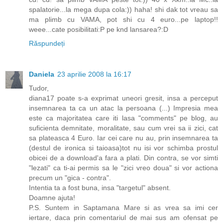
spalatorie...la mega dupa cola:)) haha! shi dak tot vreau sa
ma plimb cu VAMA, pot shi cu 4 euro...pe laptop!!
weee...cate posibilitati:P pe knd lansarea?:D
Răspundeți
Daniela
23 aprilie 2008 la 16:17
Tudor,
diana17 poate s-a exprimat uneori gresit, insa a perceput
insemnarea ta ca un atac la persoana (...) Impresia mea
este ca majoritatea care iti lasa "comments" pe blog, au
suficienta demnitate, moralitate, sau cum vrei sa ii zici, cat
sa plateasca 4 Euro. Iar cei care nu au, prin insemnarea ta
(destul de ironica si taioasa)tot nu isi vor schimba prostul
obicei de a download'a fara a plati. Din contra, se vor simti
"lezati" ca ti-ai permis sa le "zici vreo doua" si vor actiona
precum un "gica - contra".
Intentia ta a fost buna, insa "targetul" absent.
Doamne ajuta!
P.S. Suntem in Saptamana Mare si as vrea sa imi cer
iertare, daca prin comentariul de mai sus am ofensat pe