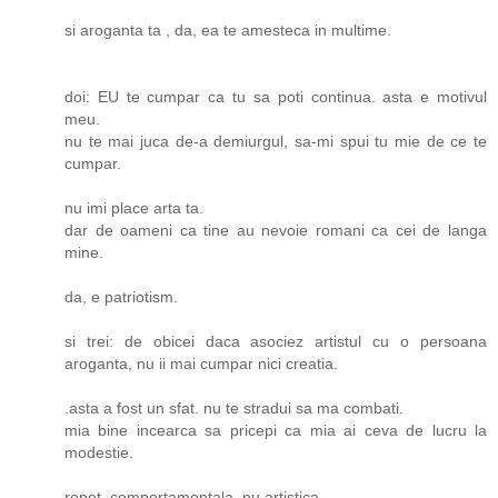
si aroganta ta , da, ea te amesteca in multime.
doi: EU te cumpar ca tu sa poti continua. asta e motivul
meu.
nu te mai juca de-a demiurgul, sa-mi spui tu mie de ce te
cumpar.
nu imi place arta ta.
dar de oameni ca tine au nevoie romani ca cei de langa
mine.
da, e patriotism.
si trei: de obicei daca asociez artistul cu o persoana
aroganta, nu ii mai cumpar nici creatia.
.asta a fost un sfat. nu te stradui sa ma combati.
mia bine incearca sa pricepi ca mia ai ceva de lucru la
modestie.
repet, comportamentala. nu artistica.