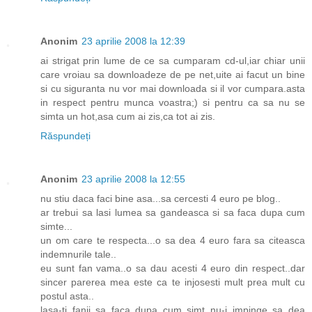
Anonim
23 aprilie 2008 la 12:39
ai strigat prin lume de ce sa cumparam cd-ul,iar chiar unii
care vroiau sa downloadeze de pe net,uite ai facut un bine
si cu siguranta nu vor mai downloada si il vor cumpara.asta
in respect pentru munca voastra;) si pentru ca sa nu se
simta un hot,asa cum ai zis,ca tot ai zis.
Răspundeți
Anonim
23 aprilie 2008 la 12:55
nu stiu daca faci bine asa...sa cercesti 4 euro pe blog..
ar trebui sa lasi lumea sa gandeasca si sa faca dupa cum
simte...
un om care te respecta...o sa dea 4 euro fara sa citeasca
indemnurile tale..
eu sunt fan vama..o sa dau acesti 4 euro din respect..dar
sincer parerea mea este ca te injosesti mult prea mult cu
postul asta..
lasa-ti fanii sa faca dupa cum simt..nu-i impinge sa dea