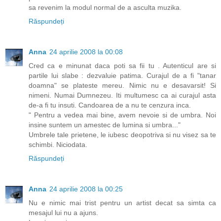
sa revenim la modul normal de a asculta muzika.
Răspundeți
Anna
24 aprilie 2008 la 00:08
Cred ca e minunat daca poti sa fii tu . Autenticul are si
partile lui slabe : dezvaluie patima. Curajul de a fi "tanar
doamna" se plateste mereu. Nimic nu e desavarsit! Si
nimeni. Numai Dumnezeu. Iti multumesc ca ai curajul asta
de-a fi tu insuti. Candoarea de a nu te cenzura inca.
" Pentru a vedea mai bine, avem nevoie si de umbra. Noi
insine suntem un amestec de lumina si umbra..."
Umbrele tale prietene, le iubesc deopotriva si nu visez sa te
schimbi. Niciodata.
Răspundeți
Anna
24 aprilie 2008 la 00:25
Nu e nimic mai trist pentru un artist decat sa simta ca
mesajul lui nu a ajuns.