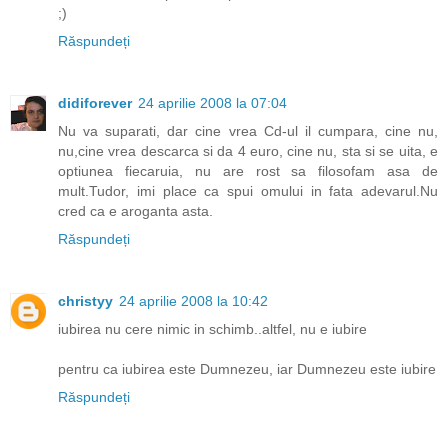
;)
Răspundeți
didiforever
24 aprilie 2008 la 07:04
Nu va suparati, dar cine vrea Cd-ul il cumpara, cine nu,
nu,cine vrea descarca si da 4 euro, cine nu, sta si se uita, e
optiunea fiecaruia, nu are rost sa filosofam asa de
mult.Tudor, imi place ca spui omului in fata adevarul.Nu
cred ca e aroganta asta.
Răspundeți
christyy
24 aprilie 2008 la 10:42
iubirea nu cere nimic in schimb..altfel, nu e iubire
pentru ca iubirea este Dumnezeu, iar Dumnezeu este iubire
Răspundeți