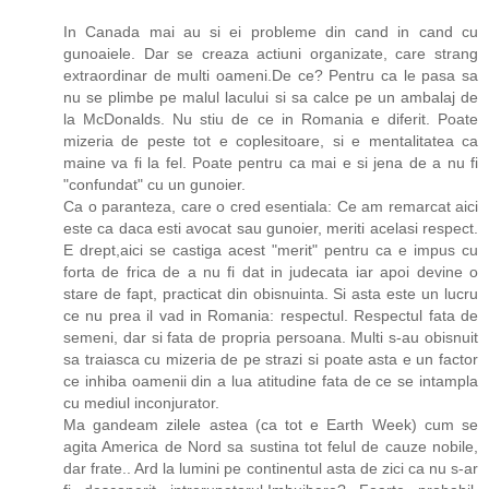
In Canada mai au si ei probleme din cand in cand cu
gunoaiele. Dar se creaza actiuni organizate, care strang
extraordinar de multi oameni.De ce? Pentru ca le pasa sa
nu se plimbe pe malul lacului si sa calce pe un ambalaj de
la McDonalds. Nu stiu de ce in Romania e diferit. Poate
mizeria de peste tot e coplesitoare, si e mentalitatea ca
maine va fi la fel. Poate pentru ca mai e si jena de a nu fi
"confundat" cu un gunoier.
Ca o paranteza, care o cred esentiala: Ce am remarcat aici
este ca daca esti avocat sau gunoier, meriti acelasi respect.
E drept,aici se castiga acest "merit" pentru ca e impus cu
forta de frica de a nu fi dat in judecata iar apoi devine o
stare de fapt, practicat din obisnuinta. Si asta este un lucru
ce nu prea il vad in Romania: respectul. Respectul fata de
semeni, dar si fata de propria persoana. Multi s-au obisnuit
sa traiasca cu mizeria de pe strazi si poate asta e un factor
ce inhiba oamenii din a lua atitudine fata de ce se intampla
cu mediul inconjurator.
Ma gandeam zilele astea (ca tot e Earth Week) cum se
agita America de Nord sa sustina tot felul de cauze nobile,
dar frate.. Ard la lumini pe continentul asta de zici ca nu s-ar