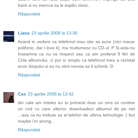
banii si nu inecrca sa le explici nimic..
Răspundeți
Liana
23 aprilie 2008 la 13:30
Avand in vedere ca telefonul meu stie sa sune (nici macar
polifonic, dar I love it), ma multumesc cu CD-ul :P Si asta nu
inseamna ca nu va respect sau ca am preferat 9 litri de
Cola albumului, ci pur si simplu ca telefonul meu a rezistat
eroic timpului si eu nu simt nevoia sa il schimb :D
Răspundeți
Cas
23 aprilie 2008 la 13:42
din cate am inteles eu tu primesti doar un sms ce contine
un cod cu care ulterior downloadezi albumul de pe net
...asa ca nu trebuie sa ai telefon de ultima tehnologie :) but
maybe i'm wrong...
Răspundeți