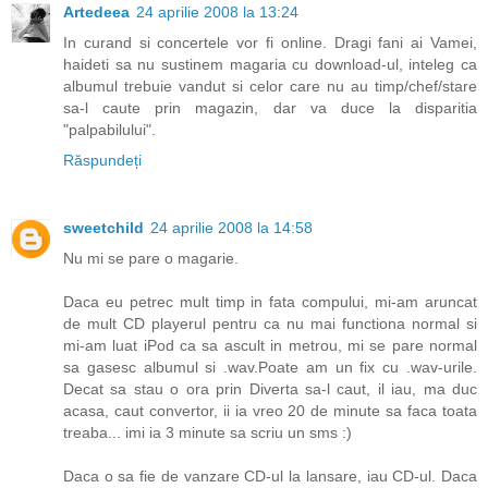
Artedeea
24 aprilie 2008 la 13:24
In curand si concertele vor fi online. Dragi fani ai Vamei,
haideti sa nu sustinem magaria cu download-ul, inteleg ca
albumul trebuie vandut si celor care nu au timp/chef/stare
sa-l caute prin magazin, dar va duce la disparitia
"palpabilului".
Răspundeți
sweetchild
24 aprilie 2008 la 14:58
Nu mi se pare o magarie.
Daca eu petrec mult timp in fata compului, mi-am aruncat
de mult CD playerul pentru ca nu mai functiona normal si
mi-am luat iPod ca sa ascult in metrou, mi se pare normal
sa gasesc albumul si .wav.Poate am un fix cu .wav-urile.
Decat sa stau o ora prin Diverta sa-l caut, il iau, ma duc
acasa, caut convertor, ii ia vreo 20 de minute sa faca toata
treaba... imi ia 3 minute sa scriu un sms :)
Daca o sa fie de vanzare CD-ul la lansare, iau CD-ul. Daca