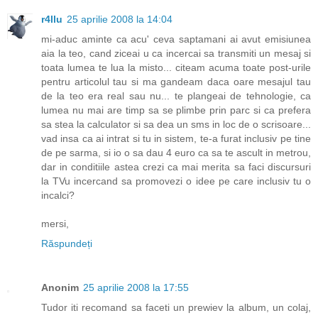
r4llu
25 aprilie 2008 la 14:04
mi-aduc aminte ca acu' ceva saptamani ai avut emisiunea
aia la teo, cand ziceai u ca incercai sa transmiti un mesaj si
toata lumea te lua la misto... citeam acuma toate post-urile
pentru articolul tau si ma gandeam daca oare mesajul tau
de la teo era real sau nu... te plangeai de tehnologie, ca
lumea nu mai are timp sa se plimbe prin parc si ca prefera
sa stea la calculator si sa dea un sms in loc de o scrisoare...
vad insa ca ai intrat si tu in sistem, te-a furat inclusiv pe tine
de pe sarma, si io o sa dau 4 euro ca sa te ascult in metrou,
dar in conditiile astea crezi ca mai merita sa faci discursuri
la TVu incercand sa promovezi o idee pe care inclusiv tu o
incalci?
mersi,
Răspundeți
Anonim
25 aprilie 2008 la 17:55
Tudor iti recomand sa faceti un prewiev la album, un colaj,