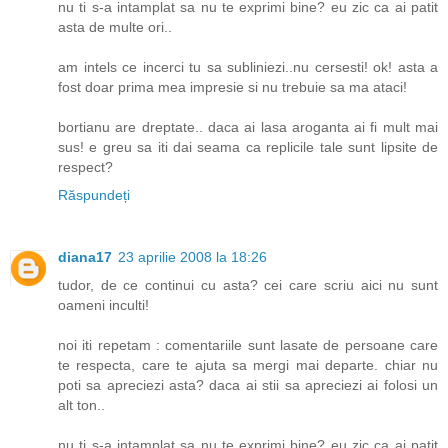
nu ti s-a intamplat sa nu te exprimi bine? eu zic ca ai patit
asta de multe ori..
am intels ce incerci tu sa subliniezi..nu cersesti! ok! asta a
fost doar prima mea impresie si nu trebuie sa ma ataci!
bortianu are dreptate.. daca ai lasa aroganta ai fi mult mai
sus! e greu sa iti dai seama ca replicile tale sunt lipsite de
respect?
Răspundeți
diana17
23 aprilie 2008 la 18:26
tudor, de ce continui cu asta? cei care scriu aici nu sunt
oameni inculti!
noi iti repetam : comentariile sunt lasate de persoane care
te respecta, care te ajuta sa mergi mai departe. chiar nu
poti sa apreciezi asta? daca ai stii sa apreciezi ai folosi un
alt ton..
nu ti s-a intamplat sa nu te exprimi bine? eu zic ca ai patit