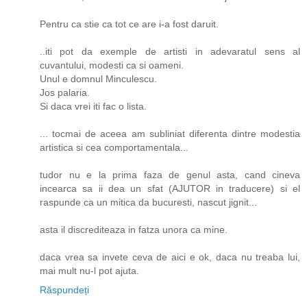
Pentru ca stie ca tot ce are i-a fost daruit.
..iti pot da exemple de artisti in adevaratul sens al
cuvantului, modesti ca si oameni.
Unul e domnul Minculescu.
Jos palaria.
Si daca vrei iti fac o lista.
... tocmai de aceea am subliniat diferenta dintre modestia
artistica si cea comportamentala...
tudor nu e la prima faza de genul asta, cand cineva
incearca sa ii dea un sfat (AJUTOR in traducere) si el
raspunde ca un mitica da bucuresti, nascut jignit...
asta il discrediteaza in fatza unora ca mine.
daca vrea sa invete ceva de aici e ok, daca nu treaba lui,
mai mult nu-l pot ajuta.
Răspundeți