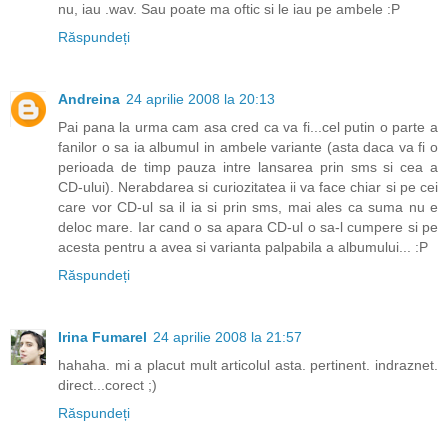
nu, iau .wav. Sau poate ma oftic si le iau pe ambele :P
Răspundeți
Andreina
24 aprilie 2008 la 20:13
Pai pana la urma cam asa cred ca va fi...cel putin o parte a
fanilor o sa ia albumul in ambele variante (asta daca va fi o
perioada de timp pauza intre lansarea prin sms si cea a
CD-ului). Nerabdarea si curiozitatea ii va face chiar si pe cei
care vor CD-ul sa il ia si prin sms, mai ales ca suma nu e
deloc mare. Iar cand o sa apara CD-ul o sa-l cumpere si pe
acesta pentru a avea si varianta palpabila a albumului... :P
Răspundeți
Irina Fumarel
24 aprilie 2008 la 21:57
hahaha. mi a placut mult articolul asta. pertinent. indraznet.
direct...corect ;)
Răspundeți