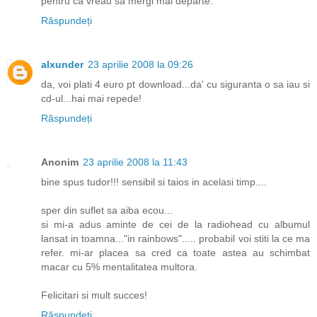
pentru ca vreau sa mergi mai departe.
Răspundeți
alxunder
23 aprilie 2008 la 09:26
da, voi plati 4 euro pt download...da' cu siguranta o sa iau si
cd-ul...hai mai repede!
Răspundeți
Anonim
23 aprilie 2008 la 11:43
bine spus tudor!!! sensibil si taios in acelasi timp....
sper din suflet sa aiba ecou...
si mi-a adus aminte de cei de la radiohead cu albumul
lansat in toamna..."in rainbows"..... probabil voi stiti la ce ma
refer. mi-ar placea sa cred ca toate astea au schimbat
macar cu 5% mentalitatea multora.
Felicitari si mult succes!
Răspundeți