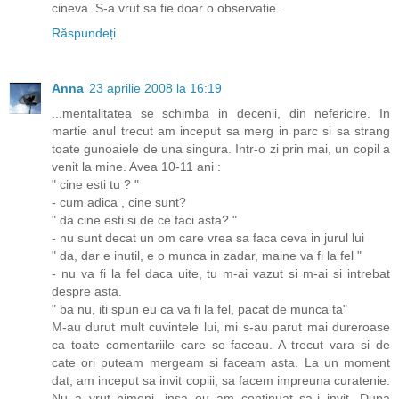
cineva. S-a vrut sa fie doar o observatie.
Răspundeți
Anna
23 aprilie 2008 la 16:19
...mentalitatea se schimba in decenii, din nefericire. In
martie anul trecut am inceput sa merg in parc si sa strang
toate gunoaiele de una singura. Intr-o zi prin mai, un copil a
venit la mine. Avea 10-11 ani :
" cine esti tu ? "
- cum adica , cine sunt?
" da cine esti si de ce faci asta? "
- nu sunt decat un om care vrea sa faca ceva in jurul lui
" da, dar e inutil, e o munca in zadar, maine va fi la fel "
- nu va fi la fel daca uite, tu m-ai vazut si m-ai si intrebat
despre asta.
" ba nu, iti spun eu ca va fi la fel, pacat de munca ta"
M-au durut mult cuvintele lui, mi s-au parut mai dureroase
ca toate comentariile care se faceau. A trecut vara si de
cate ori puteam mergeam si faceam asta. La un moment
dat, am inceput sa invit copiii, sa facem impreuna curatenie.
Nu a vrut nimeni, insa eu am continuat sa-i invit. Dupa