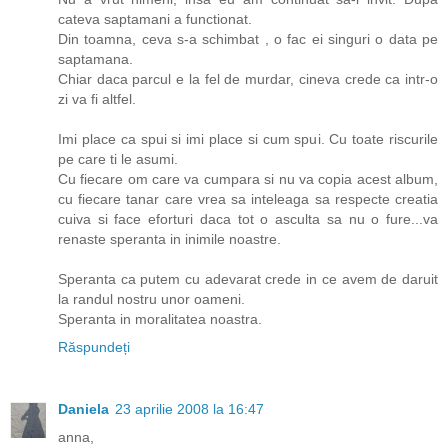
cateva saptamani a functionat.
Din toamna, ceva s-a schimbat , o fac ei singuri o data pe
saptamana.
Chiar daca parcul e la fel de murdar, cineva crede ca intr-o
zi va fi altfel.
Imi place ca spui si imi place si cum spui. Cu toate riscurile
pe care ti le asumi.
Cu fiecare om care va cumpara si nu va copia acest album,
cu fiecare tanar care vrea sa inteleaga sa respecte creatia
cuiva si face eforturi daca tot o asculta sa nu o fure...va
renaste speranta in inimile noastre.
Speranta ca putem cu adevarat crede in ce avem de daruit
la randul nostru unor oameni.
Speranta in moralitatea noastra.
Răspundeți
Daniela
23 aprilie 2008 la 16:47
anna,