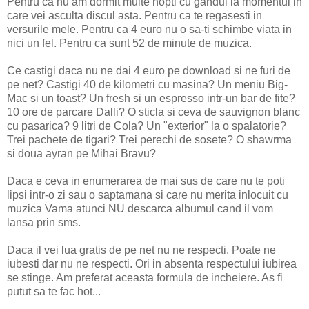
Pentru ca nu am dormit multe nopti cu gandul la momentul in
care vei asculta discul asta. Pentru ca te regasesti in
versurile mele. Pentru ca 4 euro nu o sa-ti schimbe viata in
nici un fel. Pentru ca sunt 52 de minute de muzica.
Ce castigi daca nu ne dai 4 euro pe download si ne furi de
pe net? Castigi 40 de kilometri cu masina? Un meniu Big-
Mac si un toast? Un fresh si un espresso intr-un bar de fite?
10 ore de parcare Dalli? O sticla si ceva de sauvignon blanc
cu pasarica? 9 litri de Cola? Un "exterior" la o spalatorie?
Trei pachete de tigari? Trei perechi de sosete? O shawrma
si doua ayran pe Mihai Bravu?
Daca e ceva in enumerarea de mai sus de care nu te poti
lipsi intr-o zi sau o saptamana si care nu merita inlocuit cu
muzica Vama atunci NU descarca albumul cand il vom
lansa prin sms.
Daca il vei lua gratis de pe net nu ne respecti. Poate ne
iubesti dar nu ne respecti. Ori in absenta respectului iubirea
se stinge. Am preferat aceasta formula de incheiere. As fi
putut sa te fac hot...