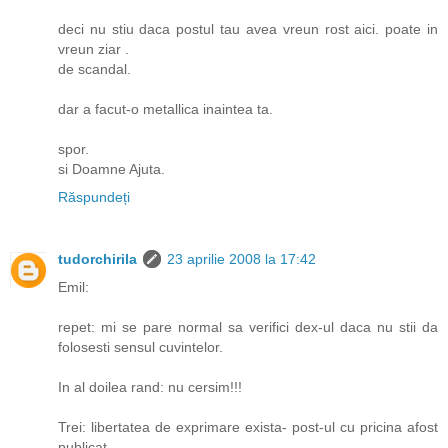
deci nu stiu daca postul tau avea vreun rost aici. poate in
vreun ziar .
de scandal.
dar a facut-o metallica inaintea ta.
spor.
si Doamne Ajuta.
Răspundeți
tudorchirila
23 aprilie 2008 la 17:42
Emil:
repet: mi se pare normal sa verifici dex-ul daca nu stii da
folosesti sensul cuvintelor.
In al doilea rand: nu cersim!!!
Trei: libertatea de exprimare exista- post-ul cu pricina afost
publicat