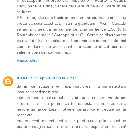
fi descoperit intrerupatorul.Imbuibare? Foarte probabil.
Deci, pana la urma, fiecare tara are buba ei cu care tb sa
se lupte.
P.S. Tudor, stiu ca e frustrant ca oamenii pirateaza si nici nu
vreau sa scuz acest act, insa ma gandeam... Aici in Canada
se agita lumea ca nu cumva benzina sa fie de 1.50 $. In
Romania cat mai e? Aproape dublu? - Cert e ca discrepanta
ca nivel de trai e uimitoare in Romania si e incredibil de trist
cum produsele de acolo sunt mai scumpe decat aici, dar
salariile considerabil mai mici.
Răspundeți
diana17
23 aprilie 2008 la 17:14
da, imi cer scuze, m-am exprimat gresit! nu ma asteptam
insa sa reactionezi asa!
intentia mea a fost sa subliniez ideea ca cei care vor da cei
4 euro, ii vor da pentru ca te respecta! si nu cred ca e
nevoie sa accentuezi motivele pentru care trebuie sa te
respecte!
eu am acest respect pentru tine..pentru colegii tai si sunt un
pic dezamagita ca nu ai si tu acelasi respect pentru fani!