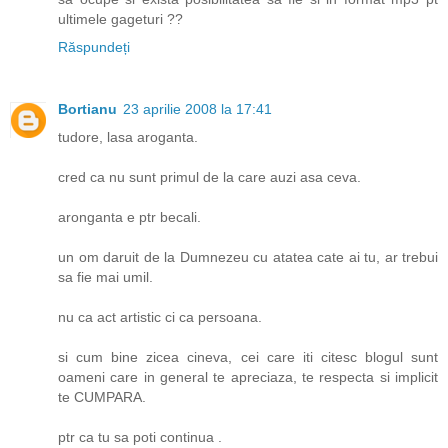
ultimele gageturi ??
Răspundeți
Bortianu
23 aprilie 2008 la 17:41
tudore, lasa aroganta.
cred ca nu sunt primul de la care auzi asa ceva.
aronganta e ptr becali.
un om daruit de la Dumnezeu cu atatea cate ai tu, ar trebui
sa fie mai umil.
nu ca act artistic ci ca persoana.
si cum bine zicea cineva, cei care iti citesc blogul sunt
oameni care in general te apreciaza, te respecta si implicit
te CUMPARA.
ptr ca tu sa poti continua .