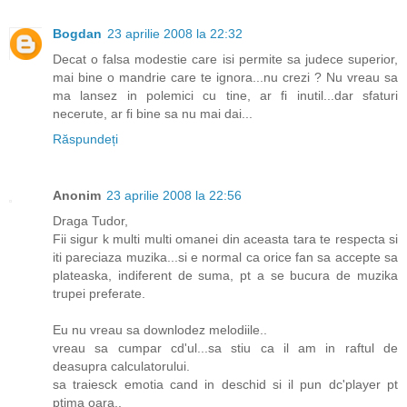
Bogdan
23 aprilie 2008 la 22:32
Decat o falsa modestie care isi permite sa judece superior,
mai bine o mandrie care te ignora...nu crezi ? Nu vreau sa
ma lansez in polemici cu tine, ar fi inutil...dar sfaturi
necerute, ar fi bine sa nu mai dai...
Răspundeți
Anonim
23 aprilie 2008 la 22:56
Draga Tudor,
Fii sigur k multi multi omanei din aceasta tara te respecta si
iti pareciaza muzika...si e normal ca orice fan sa accepte sa
plateaska, indiferent de suma, pt a se bucura de muzika
trupei preferate.
Eu nu vreau sa downlodez melodiile..
vreau sa cumpar cd'ul...sa stiu ca il am in raftul de
deasupra calculatorului.
sa traiesck emotia cand in deschid si il pun dc'player pt
ptima oara..