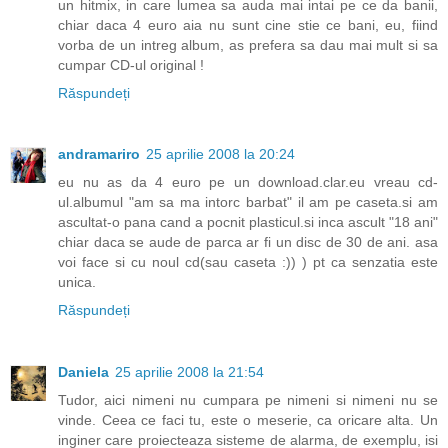
un hitmix, in care lumea sa auda mai intai pe ce da banii,
chiar daca 4 euro aia nu sunt cine stie ce bani, eu, fiind
vorba de un intreg album, as prefera sa dau mai mult si sa
cumpar CD-ul original !
Răspundeți
andramariro
25 aprilie 2008 la 20:24
eu nu as da 4 euro pe un download.clar.eu vreau cd-
ul.albumul "am sa ma intorc barbat" il am pe caseta.si am
ascultat-o pana cand a pocnit plasticul.si inca ascult "18 ani"
chiar daca se aude de parca ar fi un disc de 30 de ani. asa
voi face si cu noul cd(sau caseta :)) ) pt ca senzatia este
unica.
Răspundeți
Daniela
25 aprilie 2008 la 21:54
Tudor, aici nimeni nu cumpara pe nimeni si nimeni nu se
vinde. Ceea ce faci tu, este o meserie, ca oricare alta. Un
inginer care proiecteaza sisteme de alarma, de exemplu, isi