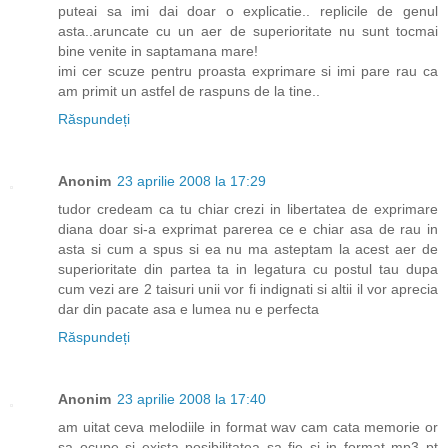
puteai sa imi dai doar o explicatie.. replicile de genul
asta..aruncate cu un aer de superioritate nu sunt tocmai
bine venite in saptamana mare!
imi cer scuze pentru proasta exprimare si imi pare rau ca
am primit un astfel de raspuns de la tine..
Răspundeți
Anonim
23 aprilie 2008 la 17:29
tudor credeam ca tu chiar crezi in libertatea de exprimare
diana doar si-a exprimat parerea ce e chiar asa de rau in
asta si cum a spus si ea nu ma asteptam la acest aer de
superioritate din partea ta in legatura cu postul tau dupa
cum vezi are 2 taisuri unii vor fi indignati si altii il vor aprecia
dar din pacate asa e lumea nu e perfecta
Răspundeți
Anonim
23 aprilie 2008 la 17:40
am uitat ceva melodiile in format wav cam cata memorie or
sa ocupe si exista posibilitatea sa fie si in format mp3 pt